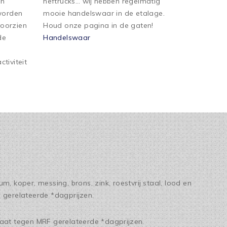
en
heftrucks… wij hebben regelmatig
 worden
mooie handelswaar in de etalage.
oorzien
Houd onze pagina in de gaten!
de
Handelswaar
tiviteit
m, koper, messing, brons, zink, roestvrij staal, lood en
 gerelateerde *dagprijzen.
gaat tegen MRF gerelateerde *dagprijzen.