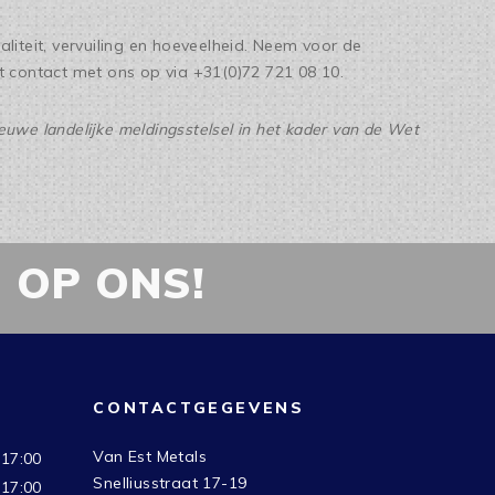
aliteit, vervuiling en hoeveelheid. Neem voor de
t contact met ons op via +31(0)72 721 08 10.
euwe landelijke meldingsstelsel in het kader van de Wet
 OP ONS!
CONTACTGEGEVENS
Van Est Metals
 17:00
Snelliusstraat 17-19
 17:00