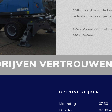
*Afhankelijk van de kw
actuele dagprijs gerus
Wij voldoen aan het ni
Milieubeheer.
DRIJVEN VERTROUWEN
OPENINGSTIJDEN
Maandag:
07:30 –
Dinsdag:
07:30 –