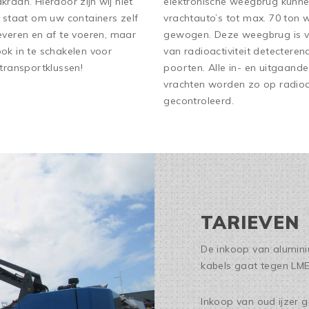
kraan. Hierdoor zijn wij niet
elektronische weegbrug kunn
n staat om uw containers zelf
vrachtauto’s tot max. 70 ton
everen en af te voeren, maar
gewogen. Deze weegbrug is v
 ook in te schakelen voor
van radioactiviteit detecteren
 transportklussen!
poorten. Alle in- en uitgaande
vrachten worden zo op radioac
gecontroleerd.
TARIEVEN
De inkoop van aluminiu
kabels gaat tegen LME
Inkoop van oud ijzer 